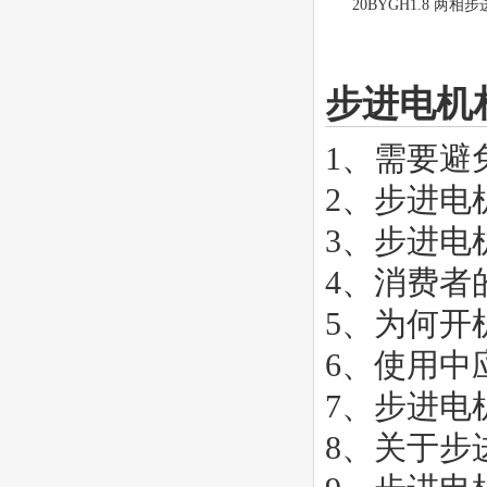
20BYGH1.8 两相
步进电机
1、
需要避
2、
步进电机
3、
步进电
4、
消费者
5、
为何开
6、
使用中
7、
步进电
8、
关于步