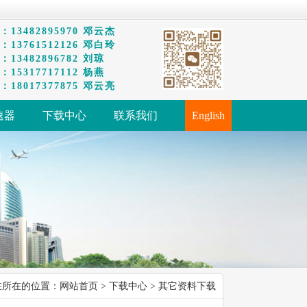
13482895970 邓云杰
13761512126 邓白玲
13482896782 刘琼
15317717112 杨燕
18017377875 邓云亮
速器
下载中心
联系我们
English
在所在的位置：
网站首页
>
下载中心
> 其它资料下载