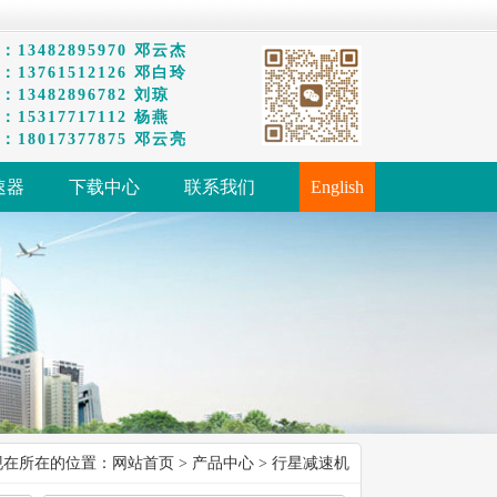
13482895970 邓云杰
13761512126 邓白玲
13482896782 刘琼
15317717112 杨燕
18017377875 邓云亮
速器
下载中心
联系我们
English
现在所在的位置：
网站首页
>
产品中心
> 行星减速机