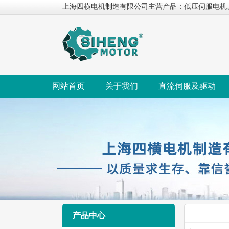
上海四横电机制造有限公司主营产品：低压伺服电机
网站首页
关于我们
直流伺服及驱动
产品中心