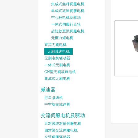
集成式丝杆伺服电机
集成式减速伺服电机
空心杯电机及驱动
一体式伺服行走轮
超短款直流伺服电机
无框力矩电机
直流无刷电机
无刷减速电机
无刷电机驱动器
一体式无刷电机
GN型无刷减速电机
集成式无刷电机
减速器
行星减速机
中空旋转减速机
交流伺服电机及驱动
五对级绝对值伺服电机
四对级交流伺服电机
交流伺服驱动器