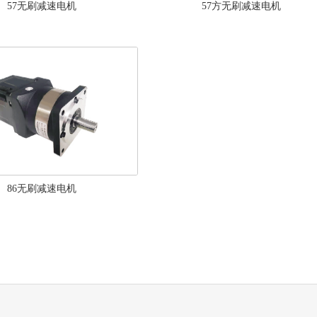
57无刷减速电机
57方无刷减速电机
86无刷减速电机