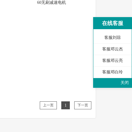
60无刷减速电机
在线客服
客服刘琼
客服邓云杰
客服邓云亮
客服邓白玲
关闭
上一页
1
下一页