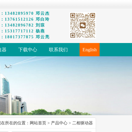
13482895970 邓云杰
13761512126 邓白玲
13482896782 刘琼
15317717112 杨燕
18017377875 邓云亮
速器
下载中心
联系我们
English
现在所在的位置：
网站首页
>
产品中心
> 二相驱动器