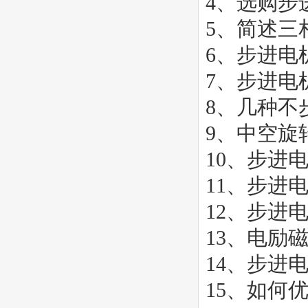
4、
选购步
5、
简述三
6、
步进电
7、
步进电
8、
几种不
9、
中空旋
10、
步进
11、
步进
12、
步进
13、
电励
14、
步进
15、
如何